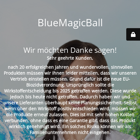
BlueMagicBall
Wir möchten Danke sagen!
Sehr geehrte Kunden,
nach 20 erfolgreichen Jahren und wundervollen, sinnvollen
Produkten müssen wir Ihnen leider mitteilen, dass wir unseren
Vertrieb einstellen müssen. Grund dafür ist die neue EU-
Biozidverordnung. Ursprünglich sollte die
Wirkstoffentscheidung bis 2025 getroffen werden. Diese wurde
jedoch bis heute nicht getroffen. Dadurch haben wir und
unsere Lieferanten überhaupt keine Planungssicherheit. Selbst
wenn über den Wirkstoff positiv entschieden wird, müssen wir
die Produkte erneut zulassen. Dies ist mit sehr hohen Kosten
verbunden, ohne dass es eine Garantie gibt, dass das Produkt
wirklich genehmigt wird. Ein solches Risiko können wir als
Familienunternehmen nicht eingehen.