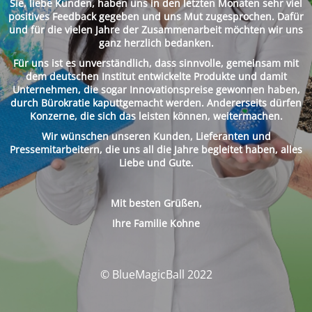
Sie, liebe Kunden, haben uns in den letzten Monaten sehr viel
positives Feedback gegeben und uns Mut zugesprochen. Dafür
und für die vielen Jahre der Zusammenarbeit möchten wir uns
ganz herzlich bedanken.
Für uns ist es unverständlich, dass sinnvolle, gemeinsam mit
dem deutschen Institut entwickelte Produkte und damit
Unternehmen, die sogar Innovationspreise gewonnen haben,
durch Bürokratie kaputtgemacht werden. Andererseits dürfen
Konzerne, die sich das leisten können, weitermachen.
Wir wünschen unseren Kunden, Lieferanten und
Pressemitarbeitern, die uns all die Jahre begleitet haben, alles
Liebe und Gute.
Mit besten Grüßen,
Ihre Familie Kohne
© BlueMagicBall 2022