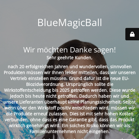
BlueMagicBall
Wir möchten Danke sagen!
Sehr geehrte Kunden,
nach 20 erfolgreichen Jahren und wundervollen, sinnvollen
Produkten müssen wir Ihnen leider mitteilen, dass wir unseren
Vertrieb einstellen müssen. Grund dafür ist die neue EU-
Biozidverordnung. Ursprünglich sollte die
Wirkstoffentscheidung bis 2025 getroffen werden. Diese wurde
jedoch bis heute nicht getroffen. Dadurch haben wir und
unsere Lieferanten überhaupt keine Planungssicherheit. Selbst
wenn über den Wirkstoff positiv entschieden wird, müssen wir
die Produkte erneut zulassen. Dies ist mit sehr hohen Kosten
verbunden, ohne dass es eine Garantie gibt, dass das Produkt
wirklich genehmigt wird. Ein solches Risiko können wir als
Familienunternehmen nicht eingehen.