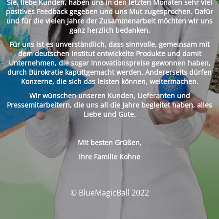
Sie, liebe Kunden, haben uns in den letzten Monaten sehr viel
positives Feedback gegeben und uns Mut zugesprochen. Dafür
und für die vielen Jahre der Zusammenarbeit möchten wir uns
ganz herzlich bedanken.
Für uns ist es unverständlich, dass sinnvolle, gemeinsam mit
dem deutschen Institut entwickelte Produkte und damit
Unternehmen, die sogar Innovationspreise gewonnen haben,
durch Bürokratie kaputtgemacht werden. Andererseits dürfen
Konzerne, die sich das leisten können, weitermachen.
Wir wünschen unseren Kunden, Lieferanten und
Pressemitarbeitern, die uns all die Jahre begleitet haben, alles
Liebe und Gute.
Mit besten Grüßen,
Ihre Familie Kohne
© BlueMagicBall 2022